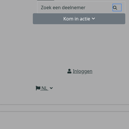
Kom in actie
Inloggen
NL