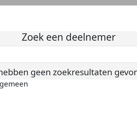
Zoek een deelnemer
hebben geen zoekresultaten gevo
lgemeen
ivacyverklaring
okie instellingen
gemene voorwaarden
er KWF Kankerbestrijding