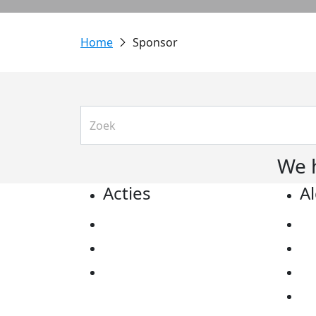
Sponsor
We 
Acties
A
Actiematerialen
Pr
Evenementen
Co
Kom in actie
Al
Ov