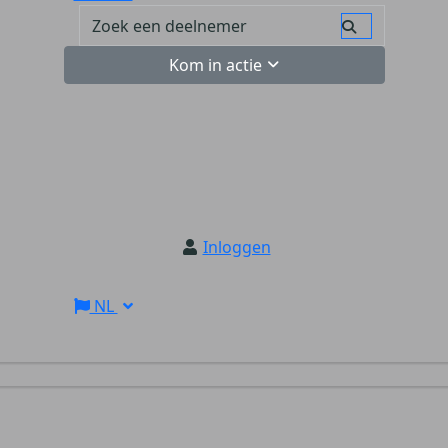
Kom in actie
Inloggen
NL