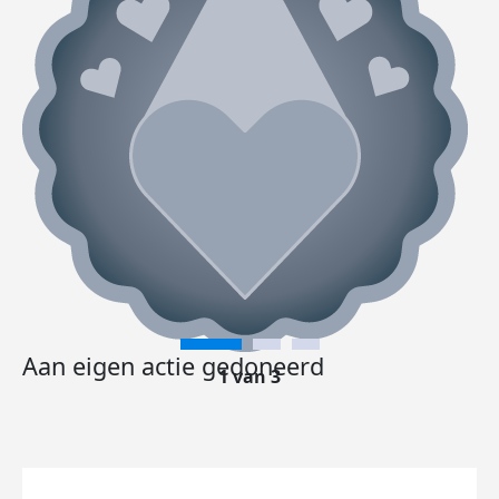
Aan eigen actie gedoneerd
1 van 3