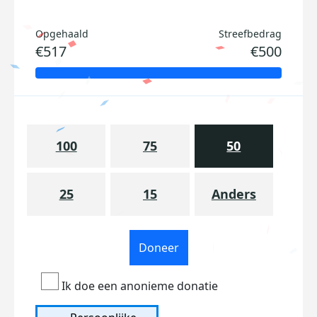
Opgehaald
Streefbedrag
€517
€500
100
75
50
25
15
Anders
Doneer
Ik doe een anonieme donatie