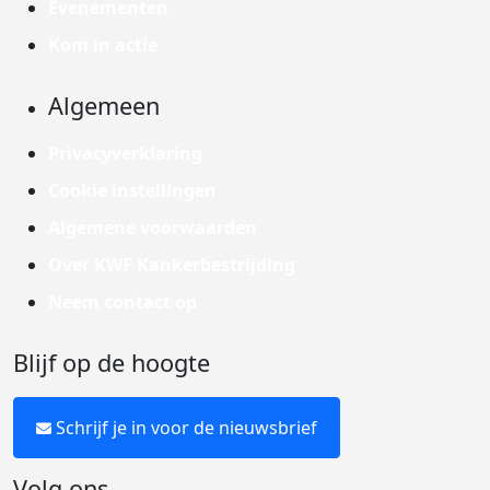
Evenementen
Kom in actie
Algemeen
Privacyverklaring
Cookie instellingen
Algemene voorwaarden
Over KWF Kankerbestrijding
Neem contact op
Blijf op de hoogte
Schrijf je in voor de nieuwsbrief
Volg ons