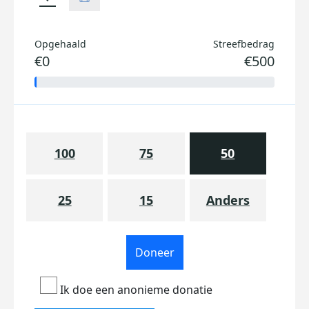
Opgehaald
Streefbedrag
€0
€500
100
75
50
25
15
Anders
Doneer
Ik doe een anonieme donatie