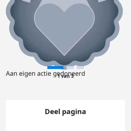
Aan eigen actie gedoneerd
1 van 3
Deel pagina