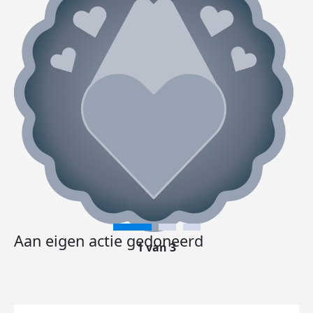
Aan eigen actie gedoneerd
1 van 3