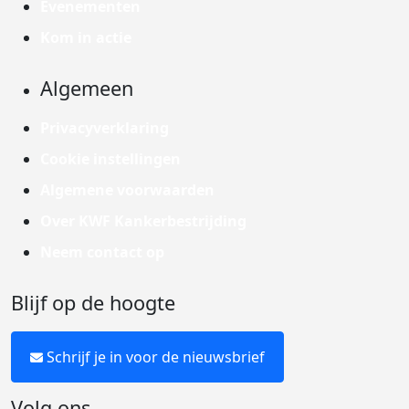
Evenementen
Kom in actie
Algemeen
Privacyverklaring
Cookie instellingen
Algemene voorwaarden
Over KWF Kankerbestrijding
Neem contact op
Blijf op de hoogte
Schrijf je in voor de nieuwsbrief
Volg ons