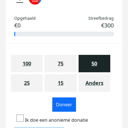
Opgehaald
Streefbedrag
€0
€300
100
75
50
25
15
Anders
Doneer
Ik doe een anonieme donatie