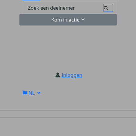
Kom in actie
Inloggen
NL