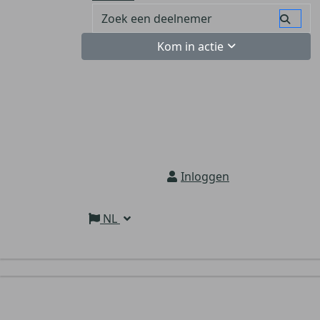
Kom in actie
Inloggen
NL