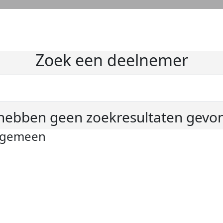
Zoek een deelnemer
hebben geen zoekresultaten gevo
lgemeen
ivacyverklaring
okie instellingen
gemene voorwaarden
er KWF Kankerbestrijding