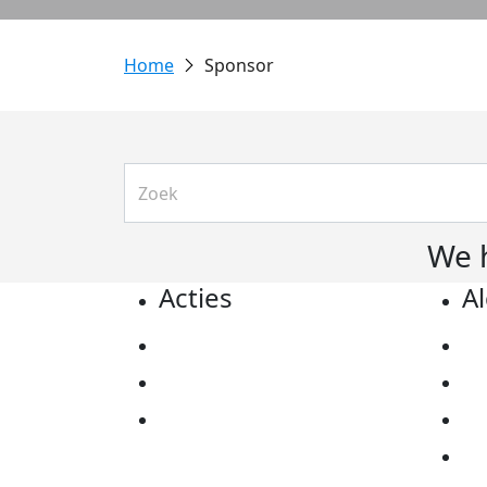
Sponsor
We 
Acties
A
Actiematerialen
Pr
Evenementen
Co
Kom in actie
Al
Ov