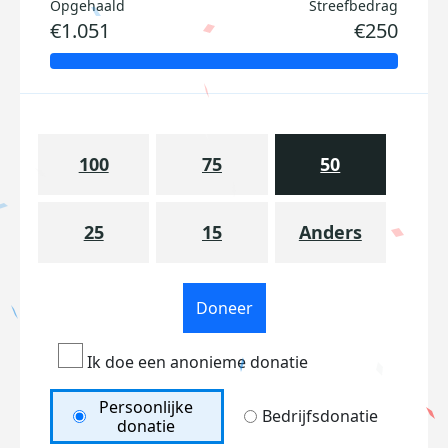
Opgehaald
Streefbedrag
€1.051
€250
100
75
50
25
15
Anders
Doneer
Ik doe een anonieme donatie
Persoonlijke
Bedrijfsdonatie
donatie