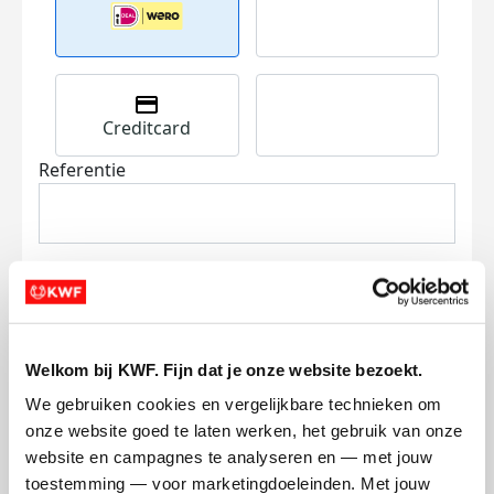
Creditcard
Referentie
Welkom bij KWF. Fijn dat je onze website bezoekt.
Ik wil bijdragen aan de transactiekosten
en betaal €0.75 extra.
We gebruiken cookies en vergelijkbare technieken om 
onze website goed te laten werken, het gebruik van onze 
Doneer nu
website en campagnes te analyseren en — met jouw 
toestemming — voor marketingdoeleinden. Met jouw 