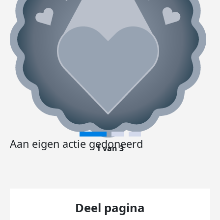
Aan eigen actie gedoneerd
1 van 3
Deel pagina