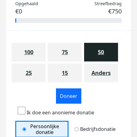
Opgehaald
Streefbedrag
€0
€750
100
75
50
25
15
Anders
Doneer
Ik doe een anonieme donatie
Persoonlijke
Bedrijfsdonatie
donatie