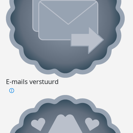
E-mails verstuurd