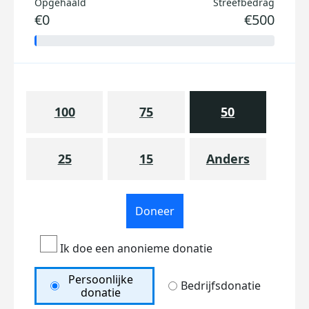
Opgehaald
Streefbedrag
€0
€500
100
75
50
25
15
Anders
Doneer
Ik doe een anonieme donatie
Persoonlijke
Bedrijfsdonatie
donatie