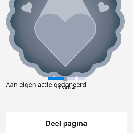
Aan eigen actie gedoneerd
1 van 3
Deel pagina