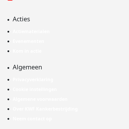
Acties
Actiematerialen
Evenementen
Kom in actie
Algemeen
Privacyverklaring
Cookie instellingen
Algemene voorwaarden
Over KWF Kankerbestrijding
Neem contact op