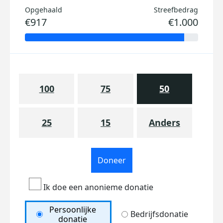
Opgehaald
Streefbedrag
€917
€1.000
100
75
50
25
15
Anders
Doneer
Ik doe een anonieme donatie
Persoonlijke
Bedrijfsdonatie
donatie