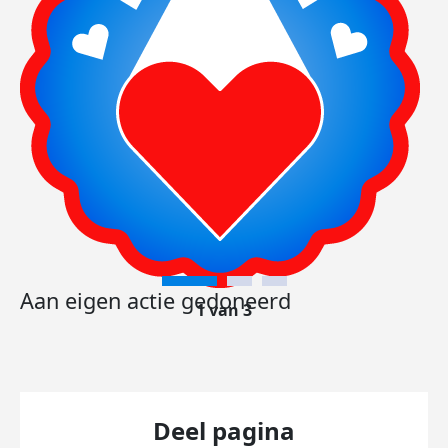
Aan eigen actie gedoneerd
1 van 3
Deel pagina