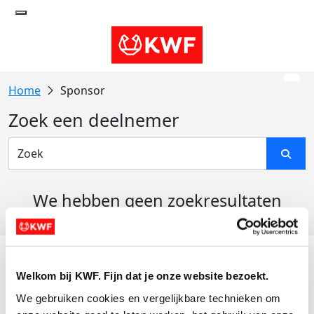
Sponsor
Zoek een deelnemer
We hebben geen zoekresultaten
gevonden
Acties
Welkom bij KWF. Fijn dat je onze website bezoekt.
Actiematerialen
We gebruiken cookies en vergelijkbare technieken om 
Evenementen