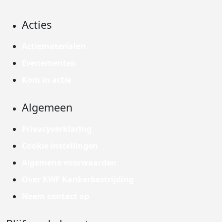
Acties
Actiematerialen
Evenementen
Kom in actie
Algemeen
Privacyverklaring
Cookie instellingen
Algemene voorwaarden
Over KWF Kankerbestrijding
Neem contact op