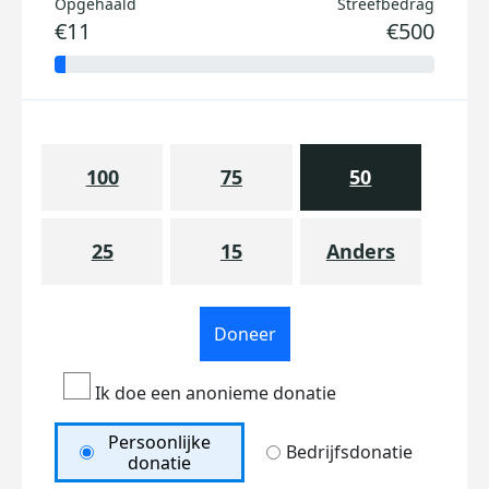
Opgehaald
Streefbedrag
€11
€500
100
75
50
25
15
Anders
Doneer
Ik doe een anonieme donatie
Persoonlijke
Bedrijfsdonatie
donatie