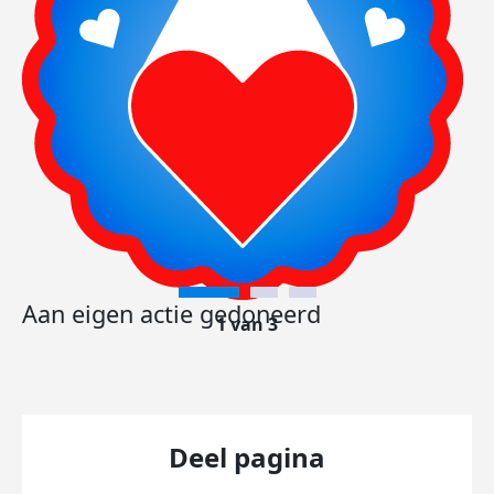
Aan eigen actie gedoneerd
1 van 3
Deel pagina