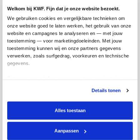
€152
€750
Welkom bij KWF. Fijn dat je onze website bezoekt.
We gebruiken cookies en vergelijkbare technieken om 
Doneer
onze website goed te laten werken, het gebruik van onze 
website en campagnes te analyseren en — met jouw 
Rense's badges
toestemming — voor marketingdoeleinden. Met jouw 
toestemming kunnen wij en onze partners gegevens 
verwerken, zoals surfgedrag, voorkeuren en technische 
gegevens.
Deze gegevens helpen ons om campagnes te meten, 
prestaties te verbeteren en relevante KWF-content te 
Details tonen
tonen. Je kunt je toestemming op elk moment wijzigen of 
intrekken via Cookie instellingen onderaan de pagina. De 
lijst met cookies is te vinden in het tabblad “details”.
Alles toestaan
Aanpassen