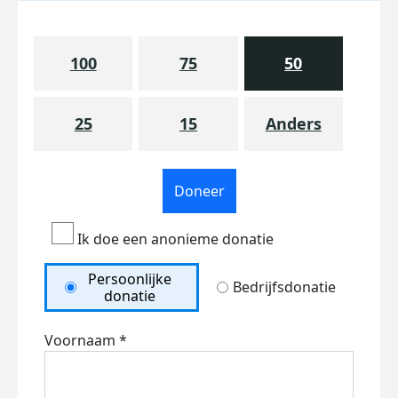
100
75
50
25
15
Anders
Doneer
Ik doe een anonieme donatie
Persoonlijke
Bedrijfsdonatie
donatie
Voornaam *