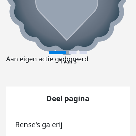
Aan eigen actie gedoneerd
1 van 3
Deel pagina
Rense's
galerij