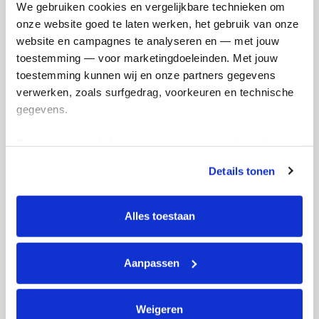
We gebruiken cookies en vergelijkbare technieken om 
onze website goed te laten werken, het gebruik van onze 
website en campagnes te analyseren en — met jouw 
toestemming — voor marketingdoeleinden. Met jouw 
toestemming kunnen wij en onze partners gegevens 
verwerken, zoals surfgedrag, voorkeuren en technische 
Ik wil bijdragen aan de transactiekosten
gegevens.
en betaal €0.75 extra.
Deze gegevens helpen ons om campagnes te meten, 
Doneer nu
prestaties te verbeteren en relevante KWF-content te 
Details tonen
tonen. Je kunt je toestemming op elk moment wijzigen of 
intrekken via Cookie instellingen onderaan de pagina. De 
lijst met cookies is te vinden in het tabblad “details”.
Alles toestaan
Opgehaald
Streefbedrag
€1.092
€5.000
Aanpassen
Doneer
Weigeren