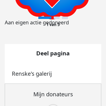
Aan eigen actie gedoneerd
1 van 3
Deel pagina
Renske's
galerij
Mijn donateurs