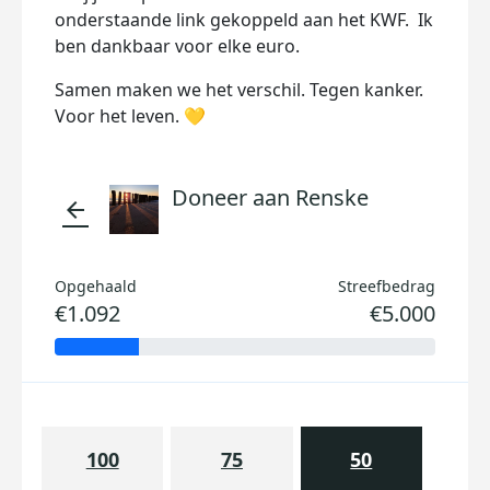
onderstaande link gekoppeld aan het KWF. Ik
ben dankbaar voor elke euro.
Samen maken we het verschil. Tegen kanker.
Voor het leven. 💛
Doneer aan Renske
arrow_back
Opgehaald
Streefbedrag
€1.092
€5.000
100
75
50