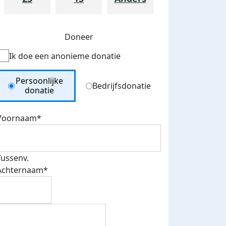
Doneer
Ik doe een anonieme donatie
Donation Type
Persoonlijke
Bedrijfsdonatie
donatie
Voornaam*
Tussenv.
Achternaam*
teurs
nkt