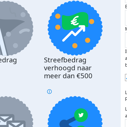
edrag
Streefbedrag
d
verhoogd naar
meer dan €500