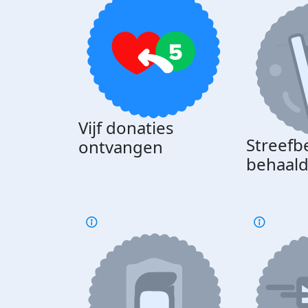
Vijf donaties
Streefb
ontvangen
behaal