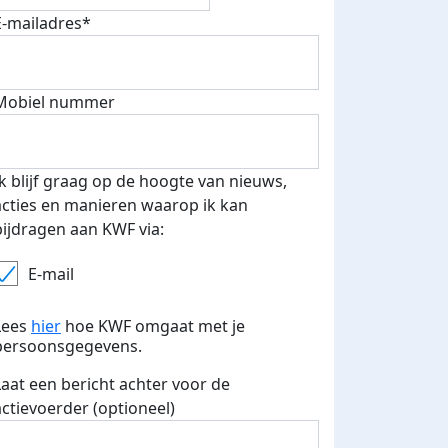
E-mailadres*
Mobiel nummer
Ik blijf graag op de hoogte van nieuws,
acties en manieren waarop ik kan
bijdragen aan KWF via:
E-mail
Lees
hier
hoe KWF omgaat met je
persoonsgegevens.
Laat een bericht achter voor de
actievoerder (optioneel)