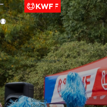
Alles over acties
Login
Evenementen
Over ons
Contact