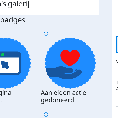
n's
galerij
s badges
gina
Aan eigen actie
Dona
t
gedoneerd
beda