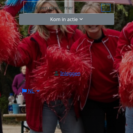
Kom in actie
Inloggen
NL