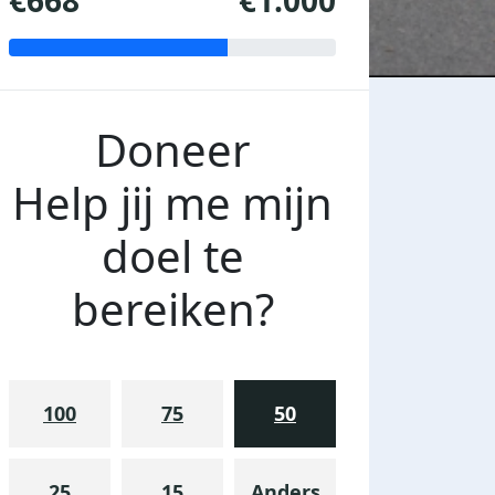
€668
€1.000
Doneer
Help jij me mijn
doel te
bereiken?
100
75
50
25
15
Anders