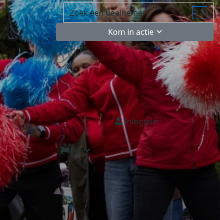
Kom in actie
Inloggen
NL