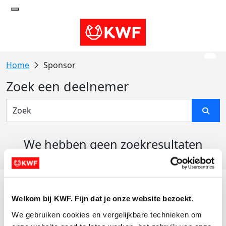
Sponsor
Zoek een deelnemer
We hebben geen zoekresultaten
gevonden
Acties
Welkom bij KWF. Fijn dat je onze website bezoekt.
Actiematerialen
We gebruiken cookies en vergelijkbare technieken om 
Evenementen