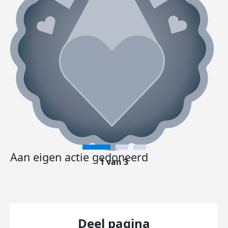
Aan eigen actie gedoneerd
1 van 3
Deel pagina