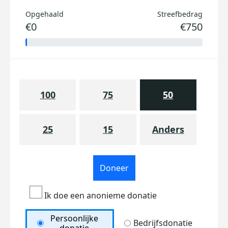
Opgehaald
Streefbedrag
€0
€750
100
75
50
25
15
Anders
Doneer
Ik doe een anonieme donatie
Persoonlijke
Bedrijfsdonatie
donatie