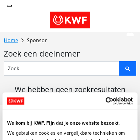
Sponsor
Zoek een deelnemer
We hebben geen zoekresultaten
gevonden
Acties
Welkom bij KWF. Fijn dat je onze website bezoekt.
Actiematerialen
We gebruiken cookies en vergelijkbare technieken om 
Evenementen