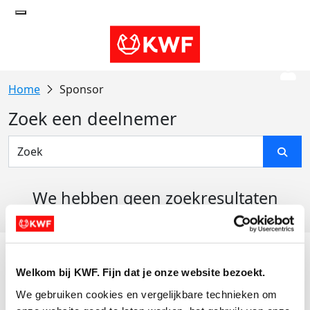
Sponsor
Zoek een deelnemer
We hebben geen zoekresultaten
gevonden
Acties
Welkom bij KWF. Fijn dat je onze website bezoekt.
Actiematerialen
We gebruiken cookies en vergelijkbare technieken om 
Evenementen