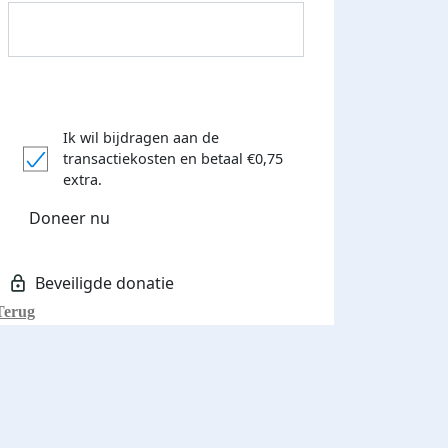
Ik wil bijdragen aan de
transactiekosten
en betaal €0,75
Donateurs bedankt
extra.
Doneer nu
Terug