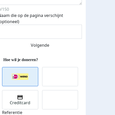
0/150
Naam die op de pagina verschijnt
(optioneel)
Streefbedrag verhoogd
Volgende
Creditcard
Referentie