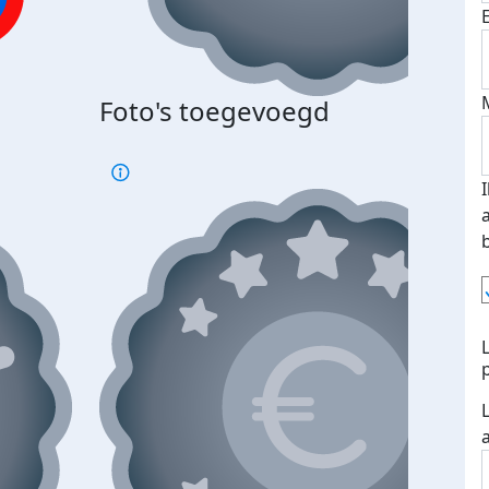
Foto's toegevoegd
€500
verd