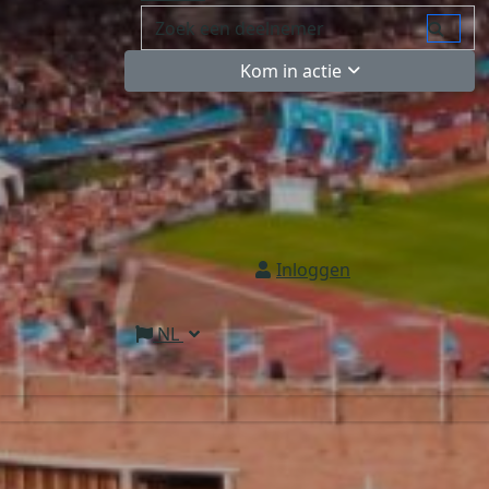
Kom in actie
Inloggen
NL