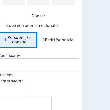
Doneer
Ik doe een anonieme donatie
Donation Type
Persoonlijke
Bedrijfsdonatie
donatie
Voornaam*
Tussenv.
Achternaam*