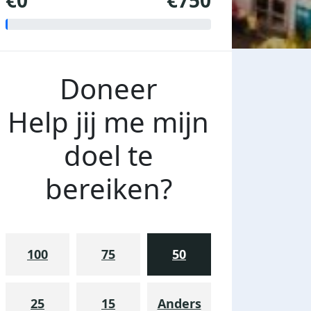
€0
€750
Doneer
Help jij me mijn
doel te
bereiken?
100
75
50
25
15
Anders