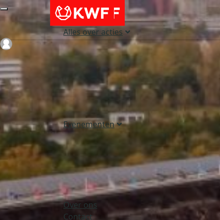
Alles over acties
Login
Evenementen
Over ons
Contact