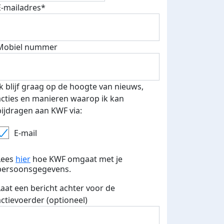
E-mailadres*
Mobiel nummer
 euro opgehaald: t-shirt
E-mails verstuurd
iend
Ik blijf graag op de hoogte van nieuws,
acties en manieren waarop ik kan
bijdragen aan KWF via:
E-mail
Lees
hier
hoe KWF omgaat met je
persoonsgegevens.
Laat een bericht achter voor de
actievoerder (optioneel)