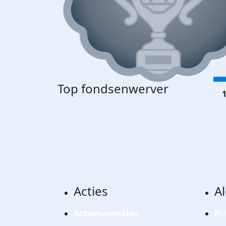
Top fondsenwerver
1
Acties
A
Actiematerialen
Pr