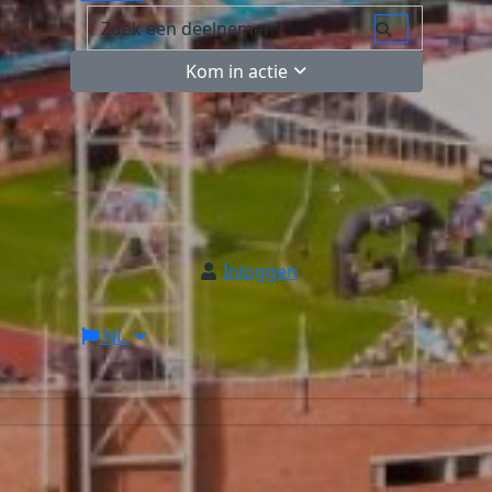
Kom in actie
Inloggen
NL