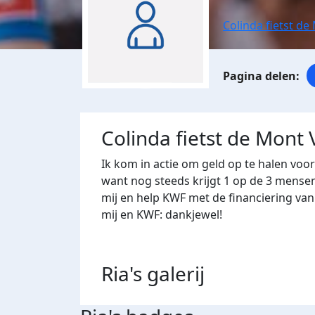
Colinda fietst d
Colinda fietst de Mont
Ik kom in actie om geld op te halen voo
want nog steeds krijgt 1 op de 3 mense
mij en help KWF met de financiering va
mij en KWF: dankjewel!
Ria's
galerij