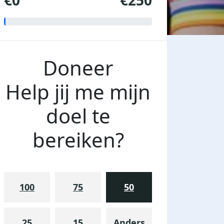
€0
€250
Doneer
Help jij me mijn
doel te
bereiken?
100
75
50
25
15
Anders