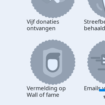
Vijf donaties
Streefb
ontvangen
behaal
Vermelding op
Emails 
Wall of fame
1