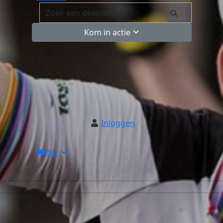
Kom in actie
Inloggen
NL