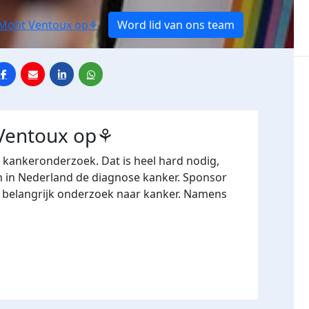
e Mont Ventoux op⚘️
Word lid van ons team
 Ventoux op⚘️
r kankeronderzoek. Dat is heel hard nodig,
n in Nederland de diagnose kanker. Sponsor
n belangrijk onderzoek naar kanker. Namens