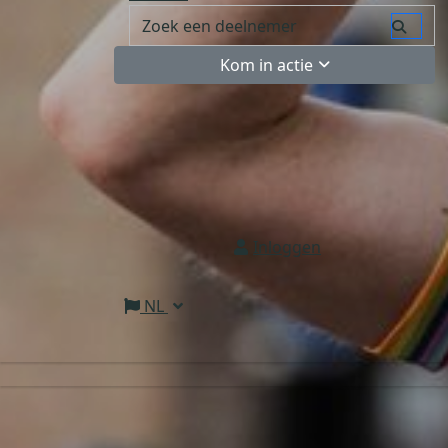
Kom in actie
Inloggen
NL