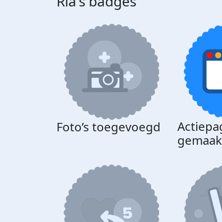
Ria's badges
Actiepa
Foto’s toegevoegd
gemaak