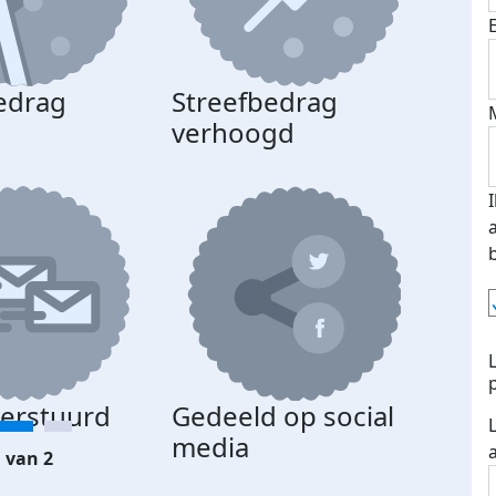
edrag
Streefbedrag
d
verhoogd
verstuurd
Gedeeld op social
media
 van 2