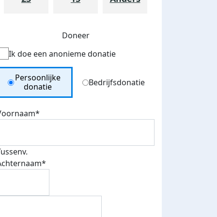
Doneer
Ik doe een anonieme donatie
Donation Type
Persoonlijke
Bedrijfsdonatie
donatie
Voornaam*
teurs
nkt
Tussenv.
Achternaam*