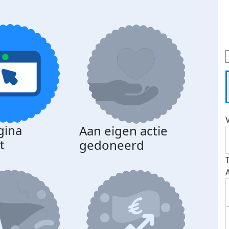
gina
Aan eigen actie
Dona
t
gedoneerd
beda