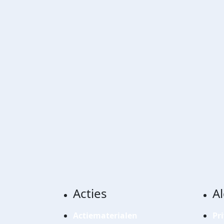
Acties
A
Actiematerialen
Pr