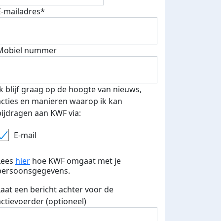
E-mailadres*
Mobiel nummer
Ik blijf graag op de hoogte van nieuws,
acties en manieren waarop ik kan
bijdragen aan KWF via:
E-mail
Lees
hier
hoe KWF omgaat met je
persoonsgegevens.
Laat een bericht achter voor de
actievoerder (optioneel)