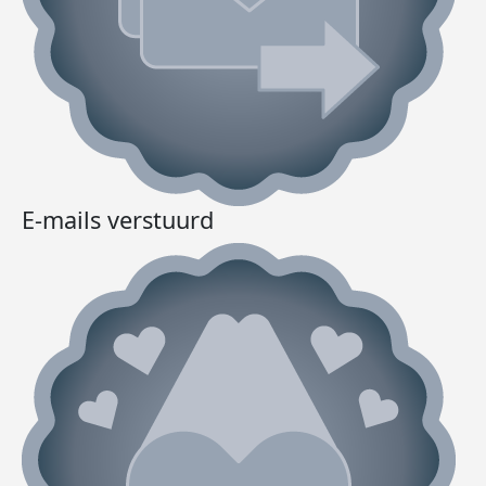
E-mails verstuurd