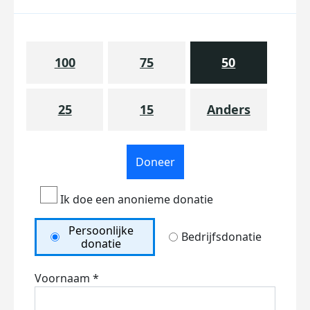
100
75
50
25
15
Anders
Doneer
Ik doe een anonieme donatie
Persoonlijke
Bedrijfsdonatie
donatie
Voornaam *