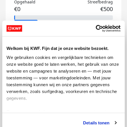
Opgehaald
Streefbedrag
€0
€500
Doneer
Rianca's badges
Welkom bij KWF. Fijn dat je onze website bezoekt.
We gebruiken cookies en vergelijkbare technieken om 
onze website goed te laten werken, het gebruik van onze 
website en campagnes te analyseren en — met jouw 
toestemming — voor marketingdoeleinden. Met jouw 
toestemming kunnen wij en onze partners gegevens 
verwerken, zoals surfgedrag, voorkeuren en technische 
gegevens.
Deze gegevens helpen ons om campagnes te meten, 
prestaties te verbeteren en relevante KWF-content te 
Details tonen
tonen. Je kunt je toestemming op elk moment wijzigen of 