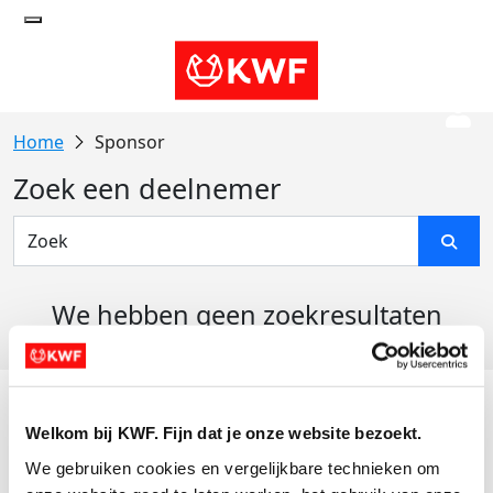
Sponsor
Zoek een deelnemer
We hebben geen zoekresultaten
gevonden
Acties
Welkom bij KWF. Fijn dat je onze website bezoekt.
Actiematerialen
We gebruiken cookies en vergelijkbare technieken om 
Evenementen