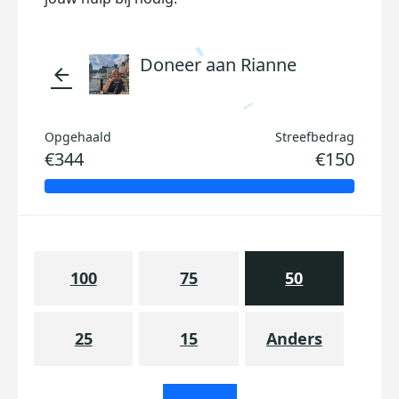
Doneer aan Rianne
arrow_back
Opgehaald
Streefbedrag
€344
€150
100
75
50
25
15
Anders