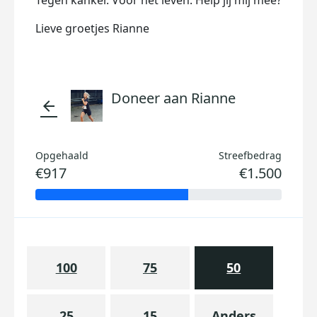
Tegen kanker. Voor het leven. Help jij mij mee?
Lieve groetjes Rianne
Doneer aan Rianne
arrow_back
Opgehaald
Streefbedrag
€917
€1.500
100
75
50
25
15
Anders