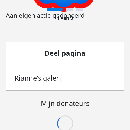
Aan eigen actie gedoneerd
1 van 3
Deel pagina
Rianne's
galerij
Mijn donateurs