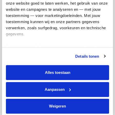
onze website goed te laten werken, het gebruik van onze 
website en campagnes te analyseren en — met jouw 
toestemming — voor marketingdoeleinden. Met jouw 
toestemming kunnen wij en onze partners gegevens 
verwerken, zoals surfgedrag, voorkeuren en technische 
gegevens.
Deze gegevens helpen ons om campagnes te meten, 
prestaties te verbeteren en relevante KWF-content te 
Details tonen
tonen. Je kunt je toestemming op elk moment wijzigen of 
intrekken via Cookie instellingen onderaan de pagina. De 
lijst met cookies is te vinden in het tabblad “details”.
Alles toestaan
Aanpassen
Weigeren