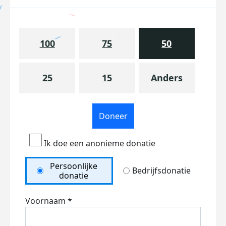
100
75
50
25
15
Anders
Doneer
Ik doe een anonieme donatie
Persoonlijke
Bedrijfsdonatie
donatie
Voornaam *