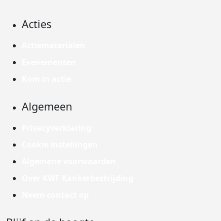
Acties
Actiematerialen
Evenementen
Kom in actie
Algemeen
Privacyverklaring
Cookie instellingen
Algemene voorwaarden
Over KWF Kankerbestrijding
Neem contact op