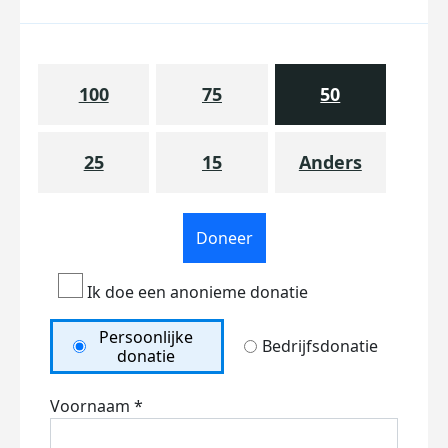
100
75
50
25
15
Anders
Doneer
Ik doe een anonieme donatie
Persoonlijke
Bedrijfsdonatie
donatie
Voornaam *