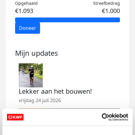
Opgehaald
Streefbedrag
€1.093
€1.000
Doneer
Mijn updates
Lekker aan het bouwen!
Let'
vrijdag 24 juli 2026
vrijd