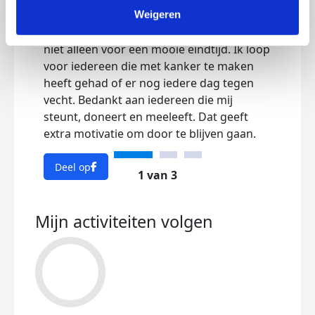
maar iedere stap brengt me dichter bij de
Weigeren
Dee
start van de Amsterdam Marathon. Ik loop
niet alleen voor een mooie eindtijd. Ik loop
voor iedereen die met kanker te maken
heeft gehad of er nog iedere dag tegen
vecht. Bedankt aan iedereen die mij
steunt, doneert en meeleeft. Dat geeft
extra motivatie om door te blijven gaan.
Deel op
1 van 3
Mijn activiteiten volgen