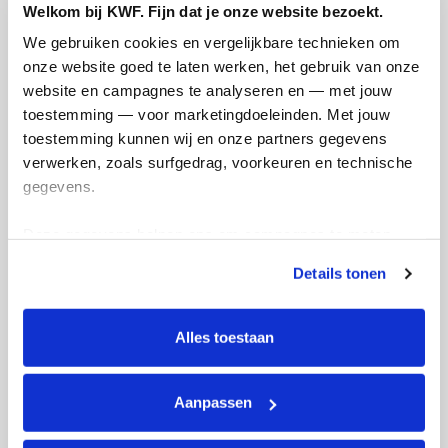
Welkom bij KWF. Fijn dat je onze website bezoekt.
We gebruiken cookies en vergelijkbare technieken om 
onze website goed te laten werken, het gebruik van onze 
website en campagnes te analyseren en — met jouw 
toestemming — voor marketingdoeleinden. Met jouw 
toestemming kunnen wij en onze partners gegevens 
verwerken, zoals surfgedrag, voorkeuren en technische 
gegevens.
Deze gegevens helpen ons om campagnes te meten, 
prestaties te verbeteren en relevante KWF-content te 
Details tonen
tonen. Je kunt je toestemming op elk moment wijzigen of 
intrekken via Cookie instellingen onderaan de pagina. De 
lijst met cookies is te vinden in het tabblad “details”.
Alles toestaan
Elke week komen er weer kilometers bij en
voel ik dat de basis steeds sterker wordt.
Aanpassen
Vandaag weer 22 kilometer mogen
afvinken. Niet elke training is makkelijk,