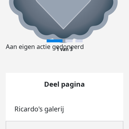
Aan eigen actie gedoneerd
1 van 3
Deel pagina
Ricardo's
galerij