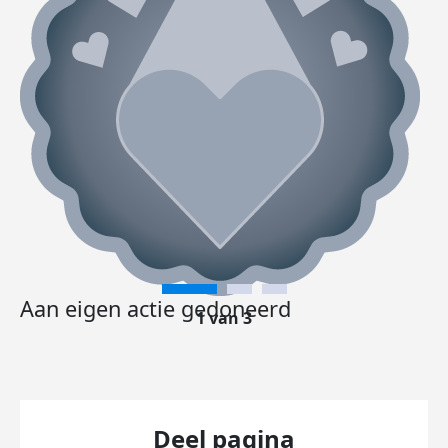
Aan eigen actie gedoneerd
1 van 3
Deel pagina