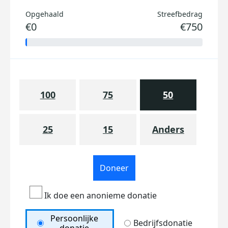
Opgehaald
Streefbedrag
€0
€750
100
75
50
25
15
Anders
Doneer
Ik doe een anonieme donatie
Persoonlijke
Bedrijfsdonatie
donatie