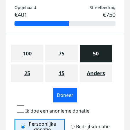
Opgehaald
Streefbedrag
€401
€750
100
75
50
25
15
Anders
Doneer
Ik doe een anonieme donatie
Persoonlijke
Bedrijfsdonatie
donatie