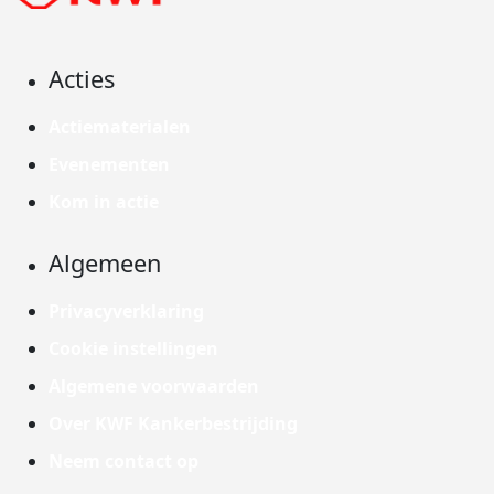
Acties
Actiematerialen
Evenementen
Kom in actie
Algemeen
Privacyverklaring
Cookie instellingen
Algemene voorwaarden
Over KWF Kankerbestrijding
Neem contact op