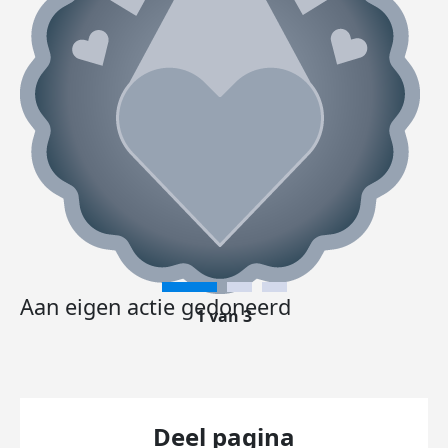
Aan eigen actie gedoneerd
1 van 3
Deel pagina