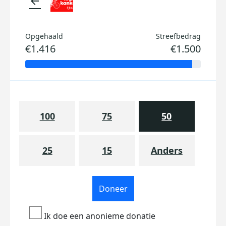
arrow_back
Opgehaald
Streefbedrag
€1.416
€1.500
100
75
50
25
15
Anders
Doneer
Ik doe een anonieme donatie