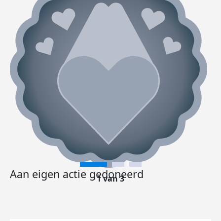
Aan eigen actie gedoneerd
1 van 3