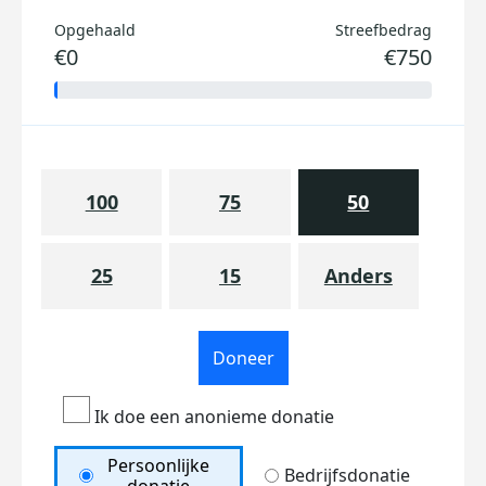
Opgehaald
Streefbedrag
€0
€750
100
75
50
25
15
Anders
Doneer
Ik doe een anonieme donatie
Persoonlijke
Bedrijfsdonatie
donatie