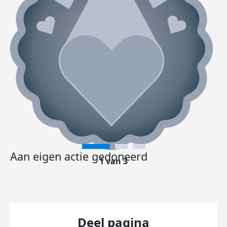
Aan eigen actie gedoneerd
1 van 3
Deel pagina