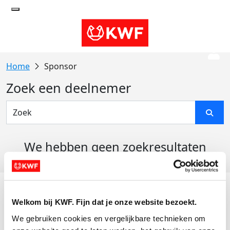
Sponsor
Zoek een deelnemer
We hebben geen zoekresultaten
gevonden
Acties
Welkom bij KWF. Fijn dat je onze website bezoekt.
Actiematerialen
We gebruiken cookies en vergelijkbare technieken om 
Evenementen