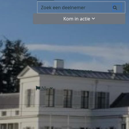
Kom in actie
Inloggen
NL