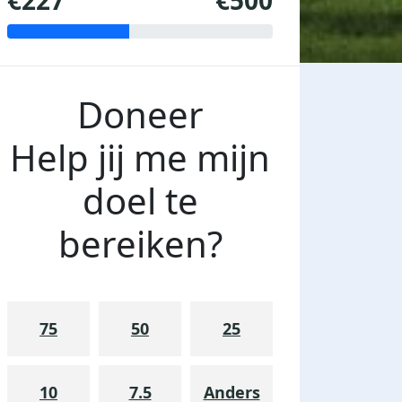
€227
€500
Doneer
Help jij me mijn
doel te
bereiken?
75
50
25
10
7.5
Anders