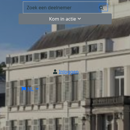
Kom in actie
Inloggen
NL