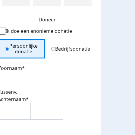
Doneer
Ik doe een anonieme donatie
Donation Type
Persoonlijke
Bedrijfsdonatie
donatie
Voornaam*
Tussenv.
Achternaam*