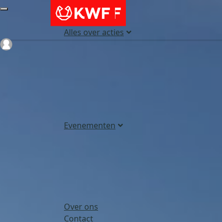
Alles over acties
Login
Evenementen
Over ons
Contact