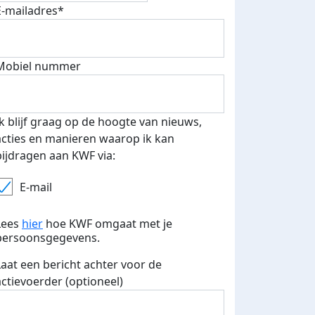
E-mailadres*
fondsenwerver
E-mails verstuurd
Mobiel nummer
Ik blijf graag op de hoogte van nieuws,
acties en manieren waarop ik kan
bijdragen aan KWF via:
E-mail
Lees
hier
hoe KWF omgaat met je
persoonsgegevens.
Laat een bericht achter voor de
actievoerder (optioneel)