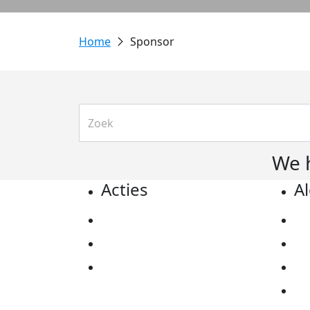
Sponsor
We 
Acties
A
Actiematerialen
Pr
Evenementen
Co
Kom in actie
Al
Ov