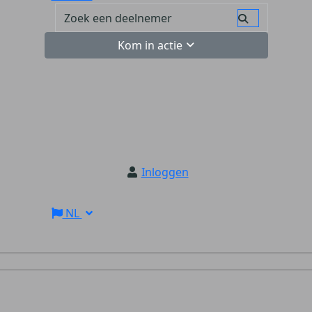
Kom in actie
Inloggen
NL