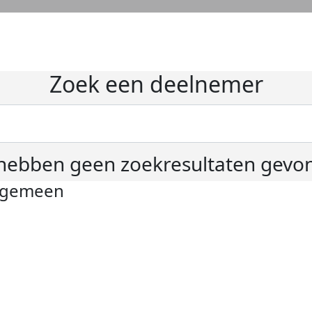
Zoek een deelnemer
hebben geen zoekresultaten gevo
lgemeen
ivacyverklaring
okie instellingen
gemene voorwaarden
er KWF Kankerbestrijding