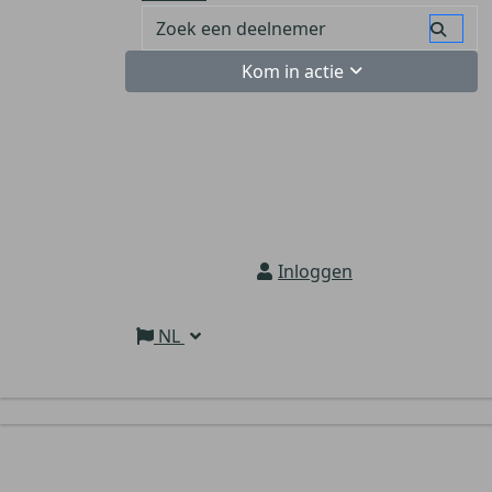
Kom in actie
Inloggen
NL