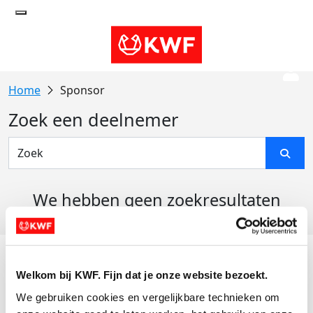
Sponsor
Zoek een deelnemer
We hebben geen zoekresultaten
gevonden
Acties
Welkom bij KWF. Fijn dat je onze website bezoekt.
Actiematerialen
We gebruiken cookies en vergelijkbare technieken om 
Evenementen