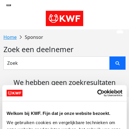
Sponsor
Zoek een deelnemer
We hebben geen zoekresultaten
gevonden
Acties
Welkom bij KWF. Fijn dat je onze website bezoekt.
Actiematerialen
We gebruiken cookies en vergelijkbare technieken om 
Evenementen