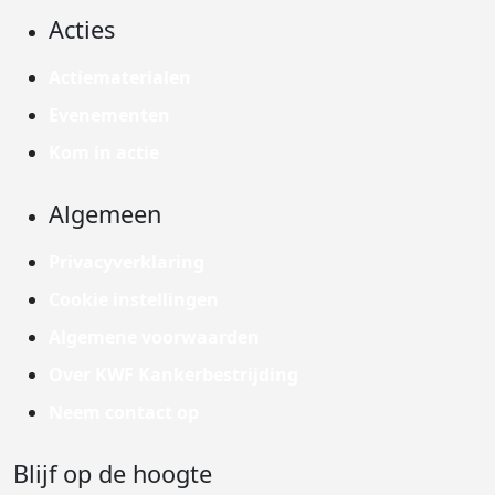
Acties
Actiematerialen
Evenementen
Kom in actie
Algemeen
Privacyverklaring
Cookie instellingen
Algemene voorwaarden
Over KWF Kankerbestrijding
Neem contact op
Blijf op de hoogte