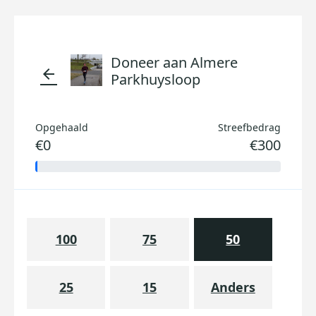
Doneer aan Almere
arrow_back
Parkhuysloop
Opgehaald
Streefbedrag
€0
€300
100
75
50
25
15
Anders