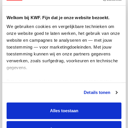
Welkom bij KWF. Fijn dat je onze website bezoekt.
Ik wil bijdragen aan de transactiekosten
en betaal €0.75 extra.
We gebruiken cookies en vergelijkbare technieken om 
onze website goed te laten werken, het gebruik van onze 
Doneer nu
website en campagnes te analyseren en — met jouw 
toestemming — voor marketingdoeleinden. Met jouw 
toestemming kunnen wij en onze partners gegevens 
verwerken, zoals surfgedrag, voorkeuren en technische 
gegevens.
Opgehaald
Streefbedrag
€0
€300
Deze gegevens helpen ons om campagnes te meten, 
prestaties te verbeteren en relevante KWF-content te 
Details tonen
tonen. Je kunt je toestemming op elk moment wijzigen of 
Doneer
intrekken via Cookie instellingen onderaan de pagina. De 
lijst met cookies is te vinden in het tabblad “details”.
Alles toestaan
Rick's badges