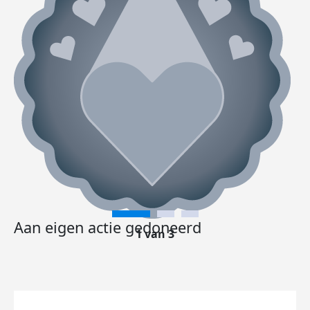
Aan eigen actie gedoneerd
1 van 3