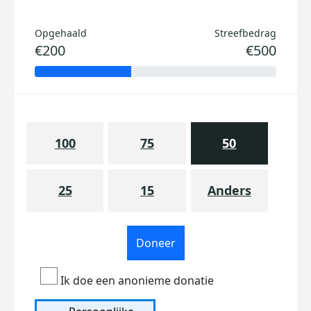
Opgehaald
Streefbedrag
€200
€500
100
75
50
25
15
Anders
Doneer
Ik doe een anonieme donatie