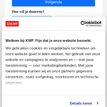
Volgende
Welkom bij KWF. Fijn dat je onze website bezoekt.
We gebruiken cookies en vergelijkbare technieken om 
Creditcard
onze website goed te laten werken, het gebruik van onze 
Referentie
website en campagnes te analyseren en — met jouw 
toestemming — voor marketingdoeleinden. Met jouw 
toestemming kunnen wij en onze partners gegevens 
verwerken, zoals surfgedrag, voorkeuren en technische 
gegevens.
Deze gegevens helpen ons om campagnes te meten, 
prestaties te verbeteren en relevante KWF-content te 
Ik wil bijdragen aan de transactiekosten
Details tonen
tonen. Je kunt je toestemming op elk moment wijzigen of 