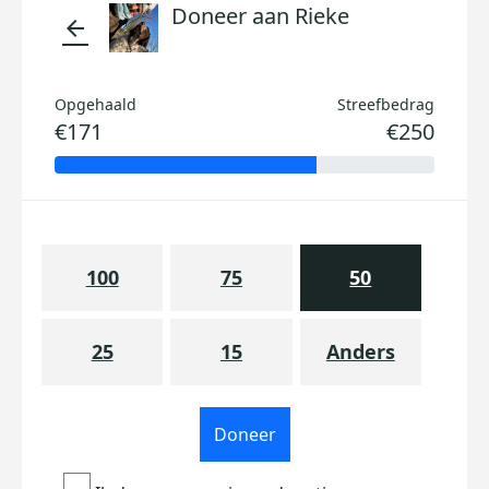
Doneer aan Rieke
arrow_back
Opgehaald
Streefbedrag
€171
€250
100
75
50
25
15
Anders
Doneer