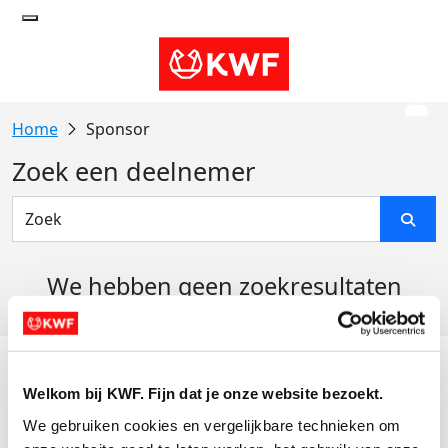
Sponsor
Zoek een deelnemer
We hebben geen zoekresultaten
gevonden
Acties
Welkom bij KWF. Fijn dat je onze website bezoekt.
Actiematerialen
We gebruiken cookies en vergelijkbare technieken om 
Evenementen