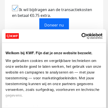
Ik wil bijdragen aan de transactiekosten
en betaal €0.75 extra.
Doneer nu
Welkom bij KWF. Fijn dat je onze website bezoekt.
Opgehaald
Streefbedrag
€98
€100
We gebruiken cookies en vergelijkbare technieken om 
onze website goed te laten werken, het gebruik van onze 
website en campagnes te analyseren en — met jouw 
Doneer
toestemming — voor marketingdoeleinden. Met jouw 
toestemming kunnen wij en onze partners gegevens 
Rina's badges
verwerken, zoals surfgedrag, voorkeuren en technische 
gegevens.
Deze gegevens helpen ons om campagnes te meten, 