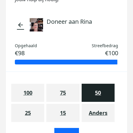
Doneer aan Rina
arrow_back
Opgehaald
Streefbedrag
€98
€100
100
75
50
25
15
Anders