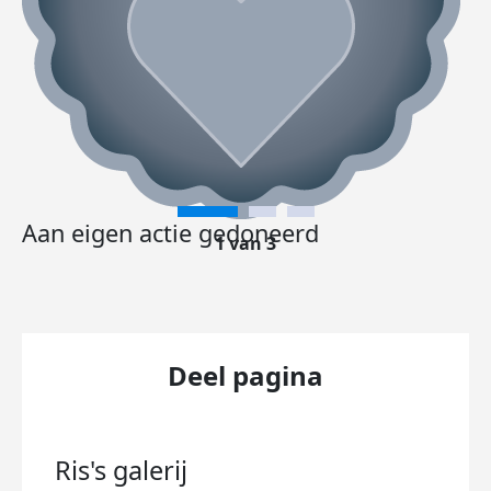
Aan eigen actie gedoneerd
1 van 3
Deel pagina
Ris's
galerij