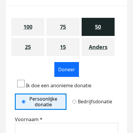
100
75
50
25
15
Anders
Doneer
Ik doe een anonieme donatie
Persoonlijke
Bedrijfsdonatie
donatie
Voornaam *