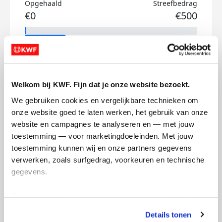
Opgehaald
Streefbedrag
€0
€500
Doneer
Ris's badges
Welkom bij KWF. Fijn dat je onze website bezoekt.
We gebruiken cookies en vergelijkbare technieken om 
onze website goed te laten werken, het gebruik van onze 
website en campagnes te analyseren en — met jouw 
toestemming — voor marketingdoeleinden. Met jouw 
toestemming kunnen wij en onze partners gegevens 
verwerken, zoals surfgedrag, voorkeuren en technische 
gegevens.
Deze gegevens helpen ons om campagnes te meten, 
prestaties te verbeteren en relevante KWF-content te 
Details tonen
tonen. Je kunt je toestemming op elk moment wijzigen of 