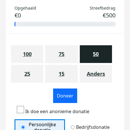
Opgehaald
Streefbedrag
€0
€500
100
75
50
25
15
Anders
Doneer
Ik doe een anonieme donatie
Persoonlijke
Bedrijfsdonatie
donatie