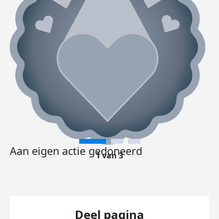
Aan eigen actie gedoneerd
1 van 3
Deel pagina