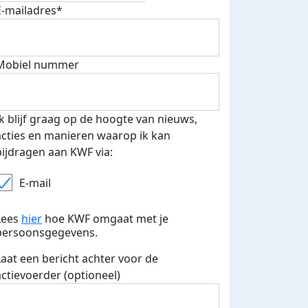
E-mailadres*
Mobiel nummer
 euro opgehaald: t-shirt
E-mails verstuurd
iend
Ik blijf graag op de hoogte van nieuws,
acties en manieren waarop ik kan
bijdragen aan KWF via:
E-mail
Lees
hier
hoe KWF omgaat met je
persoonsgegevens.
Laat een bericht achter voor de
actievoerder (optioneel)