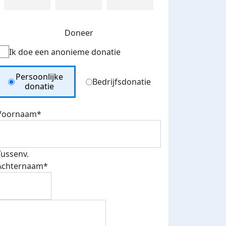
Doneer
Ik doe een anonieme donatie
Donation Type
Persoonlijke
Bedrijfsdonatie
donatie
Voornaam*
Tussenv.
Achternaam*