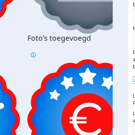
Foto's toegevoegd
€500
verd