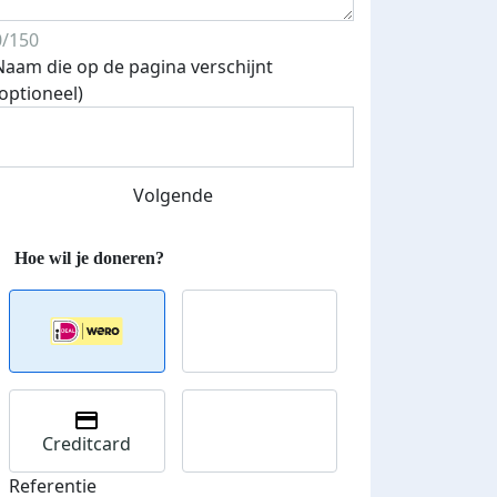
0/150
Naam die op de pagina verschijnt
(optioneel)
Streefbedrag verhoogd
Volgende
Creditcard
Referentie