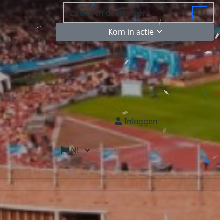
Kom in actie
Inloggen
NL