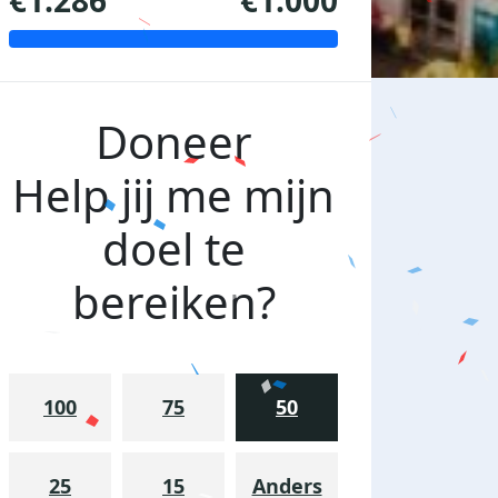
€1.286
€1.000
Doneer
Help jij me mijn
doel te
bereiken?
100
75
50
25
15
Anders