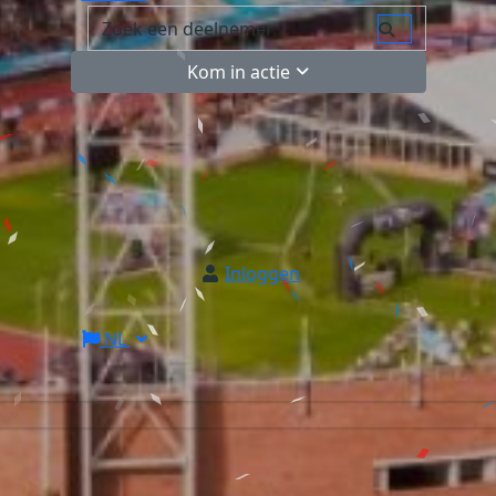
Kom in actie
Inloggen
NL