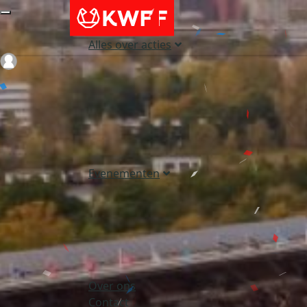
Alles over acties
Login
Evenementen
Over ons
Contact