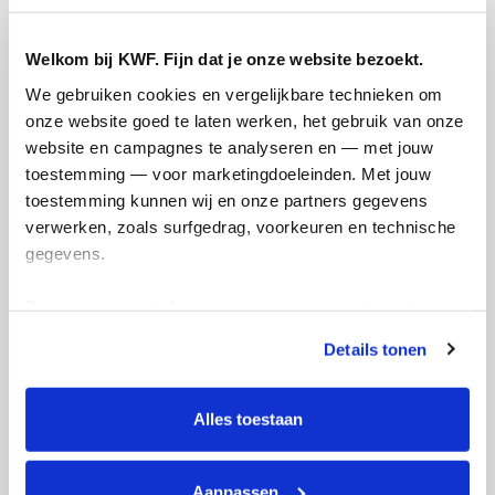
Welkom bij KWF. Fijn dat je onze website bezoekt.
We gebruiken cookies en vergelijkbare technieken om 
onze website goed te laten werken, het gebruik van onze 
website en campagnes te analyseren en — met jouw 
toestemming — voor marketingdoeleinden. Met jouw 
toestemming kunnen wij en onze partners gegevens 
verwerken, zoals surfgedrag, voorkeuren en technische 
gegevens.
Deze gegevens helpen ons om campagnes te meten, 
prestaties te verbeteren en relevante KWF-content te 
Details tonen
tonen. Je kunt je toestemming op elk moment wijzigen of 
intrekken via Cookie instellingen onderaan de pagina. De 
lijst met cookies is te vinden in het tabblad “details”.
Alles toestaan
Actiepagina gemaakt
Aanpassen