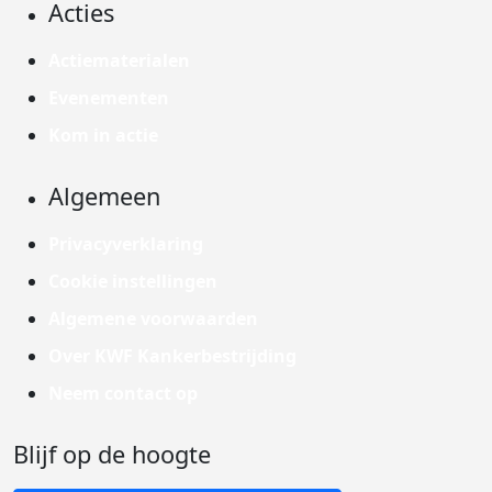
Acties
Actiematerialen
Evenementen
Kom in actie
Algemeen
Privacyverklaring
Cookie instellingen
Algemene voorwaarden
Over KWF Kankerbestrijding
Neem contact op
Blijf op de hoogte