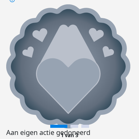
Aan eigen actie gedoneerd
1 van 3