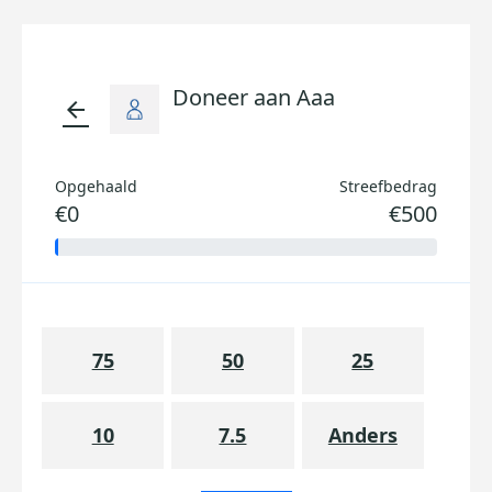
Doneer aan Aaa
arrow_back
Opgehaald
Streefbedrag
€0
€500
75
50
25
10
7.5
Anders