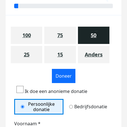
100
75
50
25
15
Anders
Doneer
Ik doe een anonieme donatie
Persoonlijke
Bedrijfsdonatie
donatie
Voornaam *