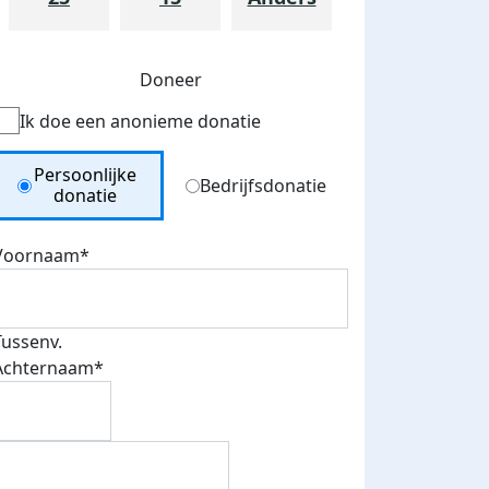
Doneer
Ik doe een anonieme donatie
Donation Type
Persoonlijke
Bedrijfsdonatie
donatie
Voornaam*
teurs
nkt
Tussenv.
Achternaam*