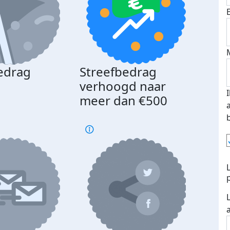
edrag
Streefbedrag
d
verhoogd naar
meer dan €500