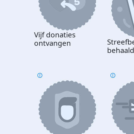
Vijf donaties
Streefb
ontvangen
behaal