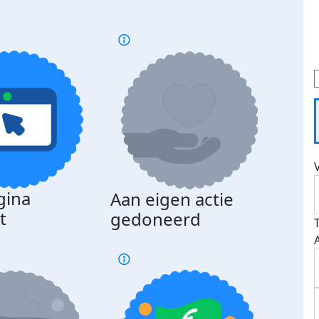
gina
Aan eigen actie
Dona
t
gedoneerd
beda