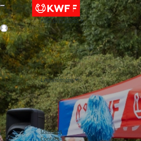
Alles over acties
Login
Evenementen
Over ons
Contact