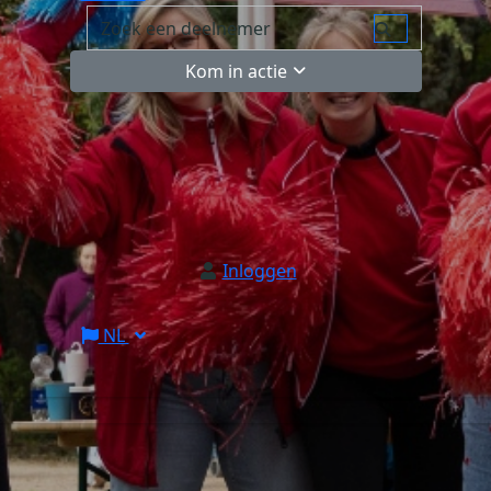
Kom in actie
Inloggen
NL