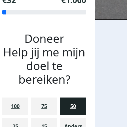
€32
€1.000
Doneer
Help jij me mijn
doel te
bereiken?
100
75
50
25
15
Anders