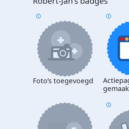
Robert-Jan's badges
Actiepa
Foto’s toegevoegd
gemaak