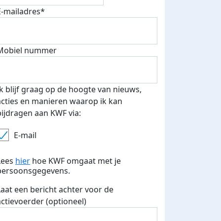
E-mailadres*
Mobiel nummer
Ik blijf graag op de hoogte van nieuws,
acties en manieren waarop ik kan
bijdragen aan KWF via:
E-mail
Lees
hier
hoe KWF omgaat met je
persoonsgegevens.
Laat een bericht achter voor de
actievoerder (optioneel)