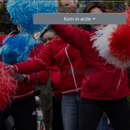
Kom in actie
Inloggen
NL