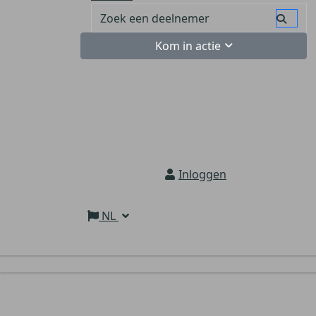
Kom in actie
Inloggen
NL