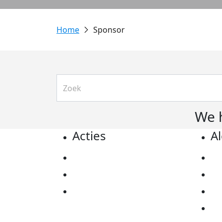
Sponsor
We 
Acties
A
Actiematerialen
Pr
Evenementen
Co
Kom in actie
Al
Ov