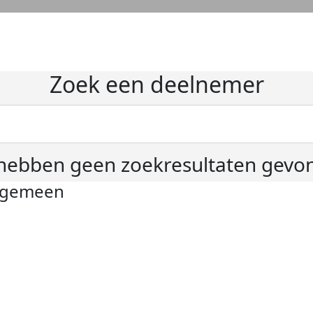
Zoek een deelnemer
hebben geen zoekresultaten gevo
lgemeen
ivacyverklaring
okie instellingen
gemene voorwaarden
er KWF Kankerbestrijding