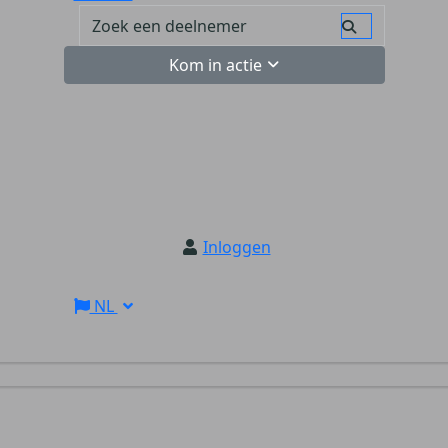
Kom in actie
Inloggen
NL