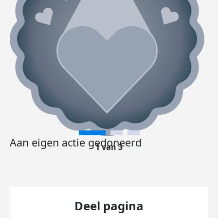
Aan eigen actie gedoneerd
1 van 3
Deel pagina