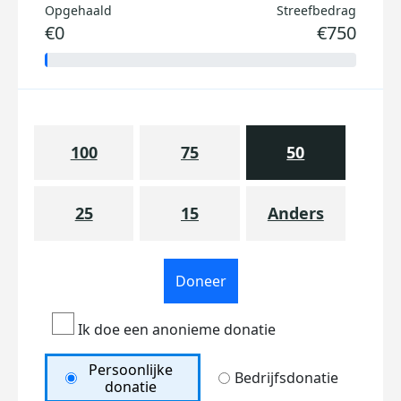
Opgehaald
Streefbedrag
€0
€750
100
75
50
25
15
Anders
Doneer
Ik doe een anonieme donatie
Persoonlijke
Bedrijfsdonatie
donatie