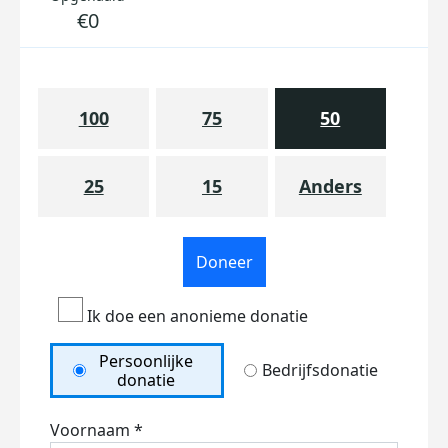
€0
100
75
50
25
15
Anders
Doneer
Ik doe een anonieme donatie
Persoonlijke
Bedrijfsdonatie
donatie
Voornaam *