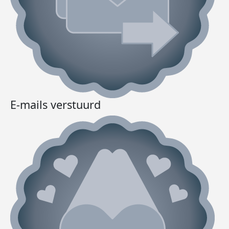
E-mails verstuurd